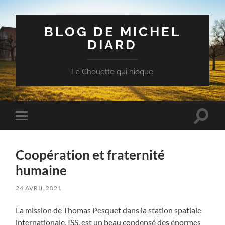
BLOG DE MICHEL
DIARD
La Chouette qui hioque
Toggle
Toggle
search
mobile
field
menu
Coopération et fraternité
humaine
24 AVRIL 2021
La mission de Thomas Pesquet dans la station spatiale
internationale, ISS, est un beau condensé des énormes