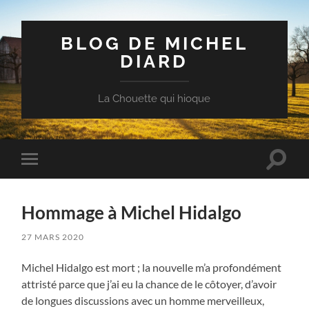
BLOG DE MICHEL
DIARD
La Chouette qui hioque
Toggle
Toggle
search
mobile
field
menu
Hommage à Michel Hidalgo
27 MARS 2020
Michel Hidalgo est mort ; la nouvelle m’a profondément
attristé parce que j’ai eu la chance de le côtoyer, d’avoir
de longues discussions avec un homme merveilleux,