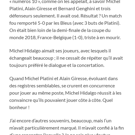
« numéros 10 », comme on les appelait, à savoir Michel
Platini, Alain Giresse et Bernard Genghini et trois
défenseurs seulement. Il avait osé. Résultat ? Un match
fou remporté 5-0 par les Bleus (avec 3 buts de Platini).
On était bien loin de la demi-finale de la coupe du
monde 2018, France-Belgique (1-0), triste à en mourir.
Michel Hidalgo aimait ses joueurs, avec lesquels il
échangeait beaucoup ; il ne cessait de répéter qu’il avait
toujours préféré le dialogue et la concertation.
Quand Michel Platini et Alain Giresse, évoluant dans
des registres semblables, se crurent en concurrence
pour jouer au même poste, Michel Hidalgo réussit à les
convaincre qu’ils pouvaient jouer côte à côte. Quel
bonheur !
J’ai encore d’autres souvenirs, beaucoup, mais l’un
m’avait particulièrement marqué. Il m’avait confié à la fin
d’une rencontre (laquelle ? Je ne sais plus ; foutue