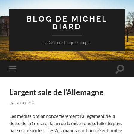
BLOG DE MICHEL
DIARD
La Chouette qui hioque
Toggle
Toggle
search
mobile
field
menu
L’argent sale de l’Allemagne
22 JUIN 2018
Les médias ont annoncé fièrement l’allégement de la
dette de la Grèce et la fin de la mise sous tutelle du pays
par ses créanciers. Les Allemands ont harcelé et humilié