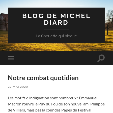
BLOG DE MICHEL
DIARD
La Chouette qui hioque
Toggle
Toggle
search
mobile
field
menu
Notre combat quotidien
27 MAI 2020
Les motifs d’indignation sont nombreux : Emmanuel
Macron rouvre le Puy du Fou de son nouvel ami Philippe
de Villiers, mais pas la cour des Papes du Festival